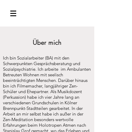
Über mich
Ich bin Sozialarbeiter (BA)
mit den
Schwerpunkten Gesprächsberatung und
Sozialpsychiatrie. Ich arbeite im A
mbulanten
B
etreuten Wohnen mit seelisch
beeinträchtigten Menschen. Darüber hinaus
bin ich Filmemacher, langjähriger Zen-
Schüler und Ehepartner. Als Musikdozent
(Perkussion) habe ich vier Jahre lang an
verschiedenen Grundschulen in Kölner
Brennpunkt-Stadtteilen gearbeitet. In der
Arbeit an mir selbst habe ich außer in der
Zen-Meditation besonders wertvolle
Erfahrungen beim Holotropen Atmen nach
Stanislav Grof gemacht, wo das Erleben und