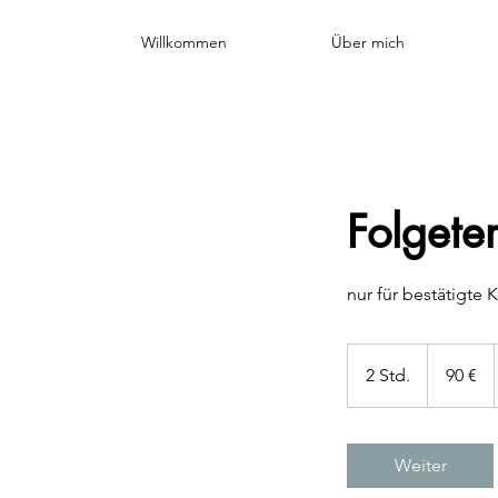
Willkommen
Über mich
Folgete
nur für bestätigte 
90
Euro
2 Std.
2
90 €
S
t
d
Weiter
.